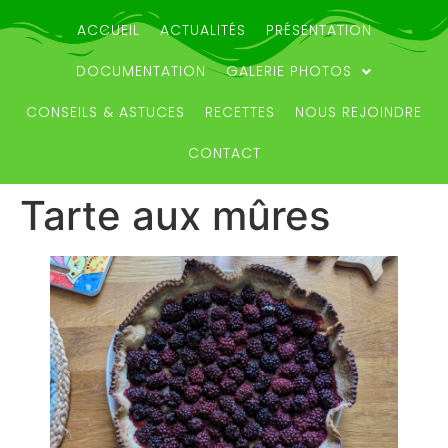
ACCUEIL
ACTUALITÉS
PRÉSENTATION
DOCUMENTATION
GALERIE PHOTOS
CONSEILS & ASTUCES
RECETTES
NOUS REJOINDRE
CONTACT
Tarte aux mûres